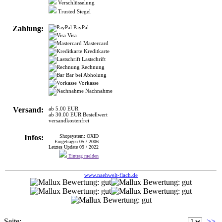
Verschlüsselung
Trusted Siegel
Zahlung:
PayPal
Visa
Mastercard
Kreditkarte
Lastschrift
Rechnung
Bar bei Abholung
Vorkasse
Nachnahme
Versand:
ab 5.00 EUR
ab 30.00 EUR Bestellwert
versandkostenfrei
Infos:
Shopsystem: OXID
Eingetragen 05 / 2006
Letztes Update 09 / 2022
Eintrag melden
www.naehwelt-flach.de
Seite:
>>