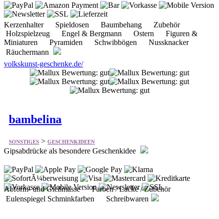
Kerzenhalter Spieldosen Baumbehang Zubehör
Holzspielzeug Engel & Bergmann Ostern Figuren &
Miniaturen Pyramiden Schwibbögen Nussknacker
Räuchermann
volkskunst-geschenke.de/
bambelina
>
SONSTIGES
GESCHENKIDEEN
Gipsabdrücke als besondere Geschenkidee
Abform- und Gießmasse Farben / Lacke / Zubehör
Eulenspiegel Schminkfarben Schreibwaren
tausend-schoen.de