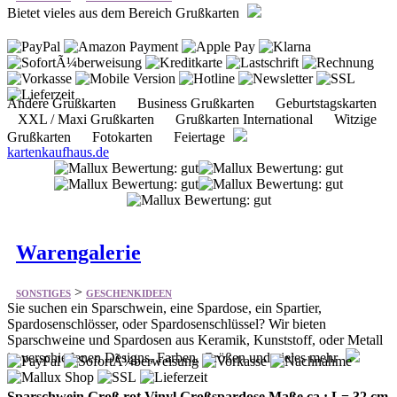
Andere Grußkarten Business Grußkarten Geburtstagskarten
XXL / Maxi Grußkarten Grußkarten International Witzige
Grußkarten Fotokarten Feiertage
kartenkaufhaus.de
Warengalerie
>
SONSTIGES
GESCHENKIDEEN
Sie suchen ein Sparschwein, eine Spardose, ein Spartier,
Spardosenschlösser, oder Spardosenschlüssel? Wir bieten
Sparschweine und Spardosen aus Keramik, Kunststoff, oder Metall
in verschiedenen Designs, Farben, Größen und vieles mehr
Sparschwein Groß rot Vinyl Großspardose Maße ca.: L= 32 cm
42.50 Euro plus Versand 6.85 Euro Spardose Sparschwein
Fußball mit Spardosenschloss Maße ca.: D= 15,5 cm 14.70 Euro