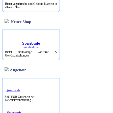
Bietet vegetarische und Gelatine-Kapseln in
allen Größen.
Neuer Shop
Spicebude
spicebude.de
Bietet erstklassige Gewürze &
Gewürzmischungen
Angebote
jamon.de
5,00 EUR Gutschein bei
Newsletteranmeldung
Spicebude
10% Rabatt bei Newsletterbestellung