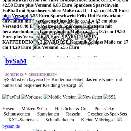
plus Versand 5.55 Euro Sparschwein Felix Uni Farbvariante
warengalerie.de
auswählen mit Spardosenschloss Maße ca.: L= 12 cm plus
Versand 8.40 Euro Walze gelb Spardose Kunststein mit
herausnehmbaren Gummistopfen Maße ca.: L= 18,5 cm 19.50
Euro plus Versand 6.85 Euro SPARSCHWEIN
KAFFEEDEKOR 2 SPARDOSE Keramik Schloss Maße ca: 17
cm 14.20 Euro plus Versand 5.55 Euro
Sparschwein Spardose Spardosen Kunststoff
bySaM
Variantenauswahl Sparschweine Keramik Variantenauswahl
Spardosen Metallblech Variantenauswahl Spardosenschlösser
Zubehör Spardosen Spardosen Spartier Spardosenstopfen
>
SONSTIGES
GESCHENKIDEEN
bySaM ist ein bayerisches Kindermodelabel, das eure Kinder mit
bunter und bequemer Kleidung versorgt
Hosen Mützen & Co. Halstücher & Co. Pucksäcke
Schmuseenten Samyfanten Rasseln Geschenke-Spar-Sets
XXL-Startersets Schnullerketten Kleine Mitbringsel
bysam.de