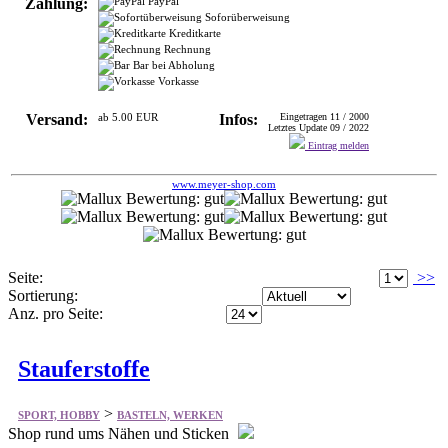
Zahlung:
PayPal
Soforüberweisung
Kreditkarte
Rechnung
Bar bei Abholung
Vorkasse
Versand:
ab 5.00 EUR
Infos:
Eingetragen 11 / 2000
Letztes Update 09 / 2022
Eintrag melden
www.meyer-shop.com
Seite:
>>
Sortierung:
Anz. pro Seite:
Stauferstoffe
>
SPORT, HOBBY
BASTELN, WERKEN
Shop rund ums Nähen und Sticken