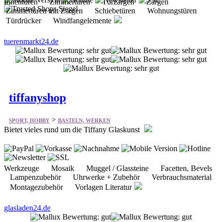
Innentüren Zimmertüren Türzargen Zargen
Zimmertüren mit Zargen Schiebetüren Wohnungstüren
Türdrücker Windfangelemente
tuerenmarkt24.de
tiffanyshop
>
SPORT, HOBBY
BASTELN, WERKEN
Bietet vieles rund um die Tiffany Glaskunst
Werkzeuge Mosaik Muggel / Glassteine Facetten, Bevels
Lampenzubehör Uhrwerke + Zubehör Verbrauchsmaterial
Montagezubehör Vorlagen Literatur
glasladen24.de