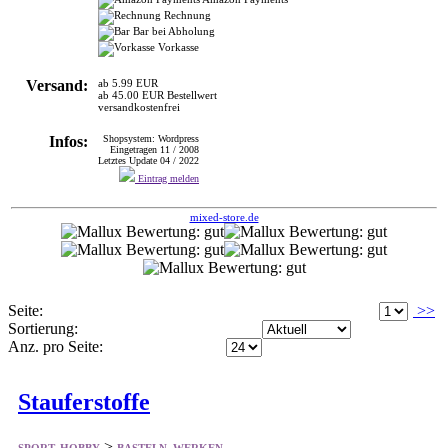
Versand:
ab 5.99 EUR
ab 45.00 EUR Bestellwert
versandkostenfrei
Infos:
Shopsystem: Wordpress
Eingetragen 11 / 2008
Letztes Update 04 / 2022
Eintrag melden
mixed-store.de
Seite:
>>
Sortierung:
Anz. pro Seite:
Stauferstoffe
>
SPORT, HOBBY
BASTELN, WERKEN
Shop rund ums Nähen und Sticken