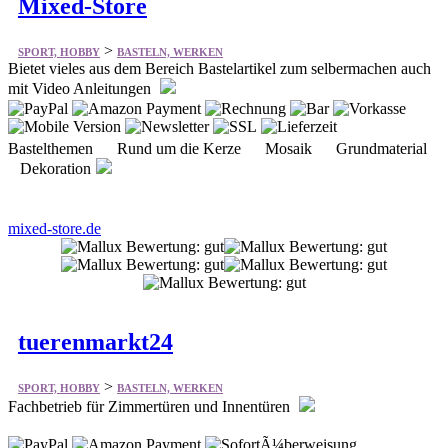
mit Video Anleitungen
Bastelthemen Rund um die Kerze Mosaik Grundmaterial
Dekoration
mixed-store.de
tuerenmarkt24
>
SPORT, HOBBY
BASTELN, WERKEN
Fachbetrieb für Zimmertüren und Innentüren
Innentüren Zimmertüren Türzargen Zargen
Zimmertüren mit Zargen Schiebetüren Wohnungstüren
Türdrücker Windfangelemente