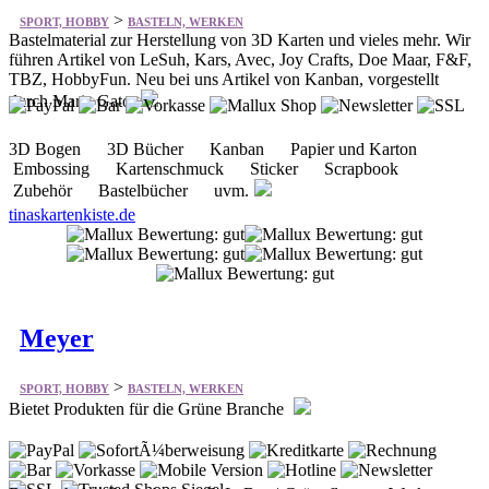
durch Maria Gato
3D Bogen 3D Bücher Kanban Papier und Karton
Embossing Kartenschmuck Sticker Scrapbook
Zubehör Bastelbücher uvm.
tinaskartenkiste.de
Meyer
>
SPORT, HOBBY
BASTELN, WERKEN
Bietet Produkten für die Grüne Branche
Baumschule | Gartenbau GaLaBau | Grünpflege Werkzeuge
Düngemittel | Substrate Bewässerung Etiketten |
Bildetiketten