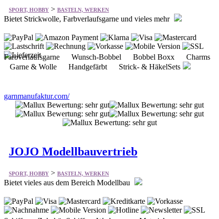
Farbverlaufsgarne Wunsch-Bobbel Bobbel Boxx Charms
Garne & Wolle Handgefärbt Strick- & HäkelSets
garnmanufaktur.com/
JOJO Modellbauvertrieb
>
SPORT, HOBBY
BASTELN, WERKEN
Bietet vieles aus dem Bereich Modellbau
Schiffe Zubehör Schiff Werkzeug Material
Fernsteuerung Akkutechnik Bastelspaß