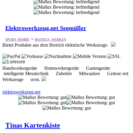
Elektrowerkzeug.net Segmüller
>
SPORT, HOBBY
BASTELN, WERKEN
Bietet Produkte aus dem Bereich elektrische Werkzeuge.
Handwerkergeräte Heimwerkergeräte Gartengeräte
intelligente Messtechnik Zubehör Milwaukee Gedore red
Werkzeuge uvm.
elektrowerkzeug.net
Tinas Kartenkiste
>
SPORT, HOBBY
BASTELN, WERKEN
Bastelmaterial zur Herstellung von 3D Karten und vieles mehr. Wir
führen Artikel von LeSuh, Kars, Avec, Joy Crafts, Doe Maar, F&F,
TBZ, HobbyFun. Neu bei uns Artikel von Kanban, vorgestellt