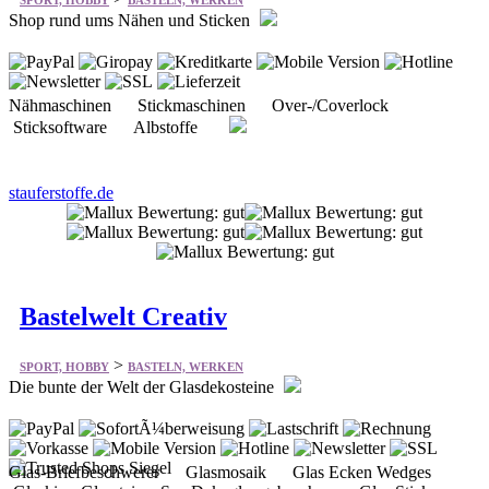
Nähmaschinen Stickmaschinen Over-/Coverlock
Sticksoftware Albstoffe
stauferstoffe.de
Bastelwelt Creativ
>
SPORT, HOBBY
BASTELN, WERKEN
Die bunte der Welt der Glasdekosteine
Glas-Briefbeschwerer Glasmosaik Glas Ecken Wedges
Glaskies, Glassteine, See-Dekoglas gebrochen Glas Sticks
Glasdekosteine und Glasmotive Sternzeichen Motive aus Glas
Glas Kristallscheiben
bastelweltcreativ.de