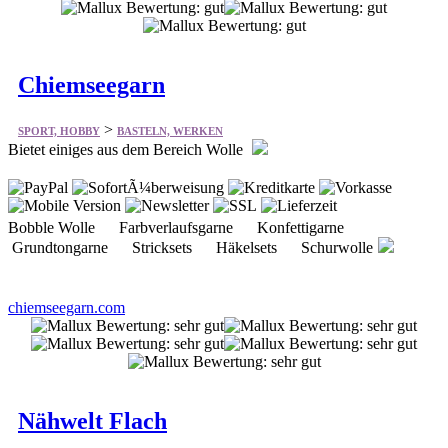
Chiemseegarn
>
SPORT, HOBBY
BASTELN, WERKEN
Bietet einiges aus dem Bereich Wolle
Bobble Wolle Farbverlaufsgarne Konfettigarne
Grundtongarne Stricksets Häkelsets Schurwolle
chiemseegarn.com
Nähwelt Flach
>
SPORT, HOBBY
BASTELN, WERKEN
Experten für Nähmaschinen, Stickmaschinen und Bügelstationen