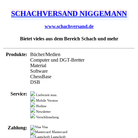
www.schachversand.de
Bietet vieles aus dem Bereich Schach und mehr
Produkte:
Bücher/Medien
Computer und DGT-Bretter
Material
Software
ChessBase
DSB
Service:
Lieferzeit max.
Mobile Version
Hotline
Newsletter
Verschlüsselung
Zahlung:
Visa
Mastercard
Lastschrift
Rechnung
Vorkasse
Nachnahme