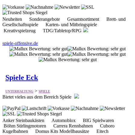
Gesellschaftsspiele Karten- und Mitbringspiele
Kreativspielzeug TDG/Tabletop/RPG
spiele-offensive.de
Spiele Eck
>
UNTERHALTUNG
SPIELE
Bietet vieles aus dem Bereich Spiele
Anker Steinbaukästen Automoblox BIG Spielwaren
Böhm Stirlingmotoren Carrera Rennbahnen Cuboro
Kugelbahnen Domus Kits Modellbausätze Eitech
Metallbaukästen Eolo Drachen Lenkmatten Fischertechnik
u
spieleeck.de