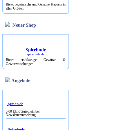
Bietet vegetarische und Gelatine-Kapseln in
allen Größen.
Neuer Shop
Spicebude
spicebude.de
Bietet erstklassige Gewürze &
Gewürzmischungen
Angebote
jamon.de
5,00 EUR Gutschein bei
Newsletteranmeldung
Spicebude
10% Rabatt bei Newsletterbestellung