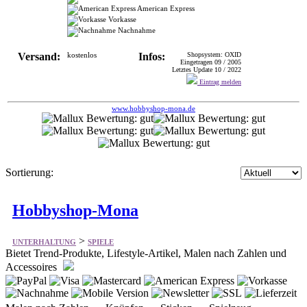
Versand:
kostenlos
Infos:
Shopsystem: OXID
Eingetragen 09 / 2005
Letztes Update 10 / 2022
Eintrag melden
www.hobbyshop-mona.de
Sortierung:
Hobbyshop-Mona
>
UNTERHALTUNG
SPIELE
Bietet Trend-Produkte, Lifestyle-Artikel, Malen nach Zahlen und
Accessoires
Malen nach Zahlen Knüpfen Sticken Spielzeug
Wühltisch