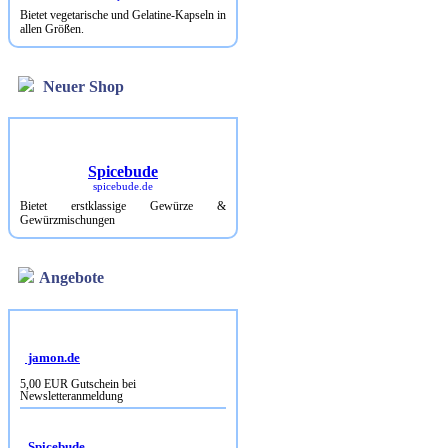
Bietet vegetarische und Gelatine-Kapseln in
allen Größen.
Neuer Shop
Spicebude
spicebude.de
Bietet erstklassige Gewürze &
Gewürzmischungen
Angebote
jamon.de
5,00 EUR Gutschein bei
Newsletteranmeldung
Spicebude
10% Rabatt bei Newsletterbestellung