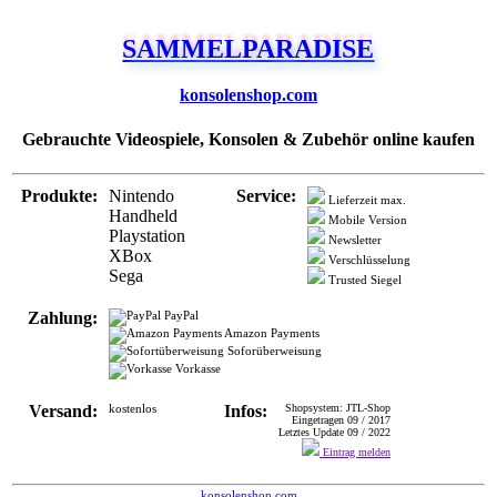
SAMMELPARADISE
konsolenshop.com
Gebrauchte Videospiele, Konsolen & Zubehör online kaufen
Produkte:
Nintendo
Service:
Lieferzeit max.
Handheld
Mobile Version
Playstation
Newsletter
XBox
Verschlüsselung
Sega
Trusted Siegel
Zahlung:
PayPal
Amazon Payments
Soforüberweisung
Vorkasse
Versand:
kostenlos
Infos:
Shopsystem: JTL-Shop
Eingetragen 09 / 2017
Letztes Update 09 / 2022
Eintrag melden
konsolenshop.com