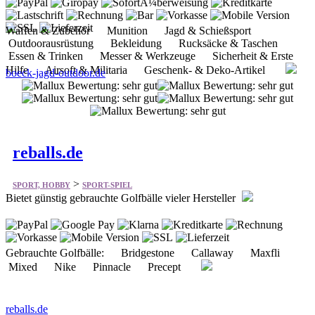
Waffen & Zubehör Munition Jagd & Schießsport
Outdoorausrüstung Bekleidung Rucksäcke & Taschen
Essen & Trinken Messer & Werkzeuge Sicherheit & Erste
Hilfe Airsoft & Militaria Geschenk- & Deko-Artikel
boeck-jagd-outdoor.de
reballs.de
>
SPORT, HOBBY
SPORT-SPIEL
Bietet günstig gebrauchte Golfbälle vieler Hersteller
Gebrauchte Golfbälle: Bridgestone Callaway Maxfli
Mixed Nike Pinnacle Precept
reballs.de