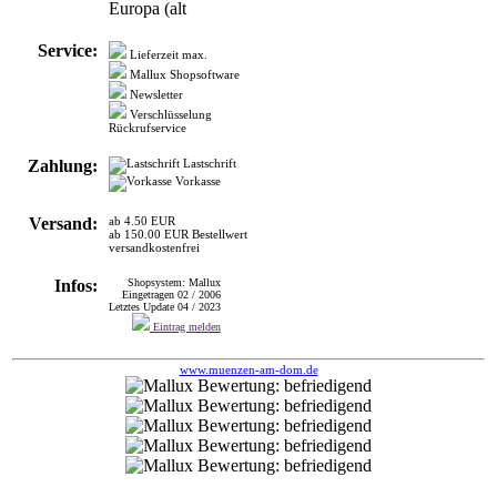
Europa (alt
Service:
Lieferzeit max.
Mallux Shopsoftware
Newsletter
Verschlüsselung
Rückrufservice
Zahlung:
Lastschrift
Vorkasse
Versand:
ab 4.50 EUR
ab 150.00 EUR Bestellwert
versandkostenfrei
Infos:
Shopsystem: Mallux
Eingetragen 02 / 2006
Letztes Update 04 / 2023
Eintrag melden
www.muenzen-am-dom.de