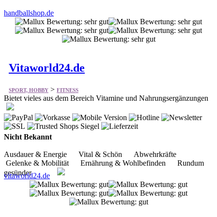
handballshop.de
Vitaworld24.de
>
SPORT, HOBBY
FITNESS
Bietet vieles aus dem Bereich Vitamine und Nahrungsergänzungen
Nicht Bekannt
Ausdauer & Energie Vital & Schön Abwehrkräfte
Gelenke & Mobilität Ernährung & Wohlbefinden Rundum
gesünder
vitaworld24.de