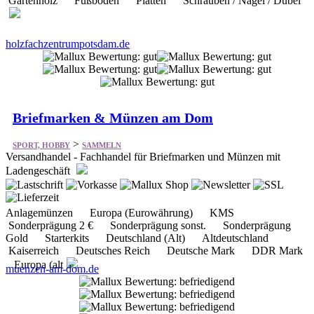
Gartenholz Fußboden Platten Schrauben / Nägel / Dübel
holzfachzentrumpotsdam.de
Briefmarken & Münzen am Dom
>
SPORT, HOBBY
SAMMELN
Versandhandel - Fachhandel für Briefmarken und Münzen mit
Ladengeschäft
Anlagemünzen Europa (Eurowährung) KMS
Sonderprägung 2 € Sonderprägung sonst. Sonderprägung
Gold Starterkits Deutschland (Alt) Altdeutschland
Kaiserreich Deutsches Reich Deutsche Mark DDR Mark
Europa (alt
muenzen-am-dom.de