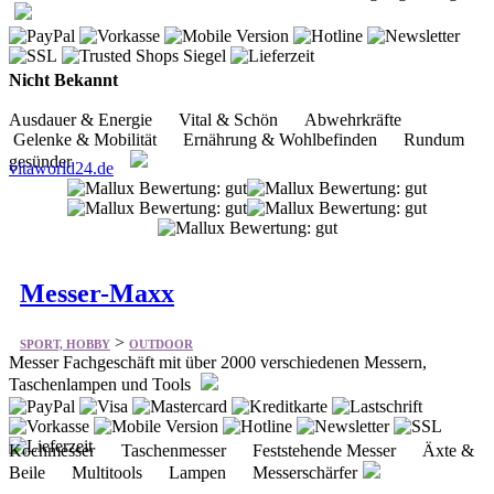
Nicht Bekannt
Ausdauer & Energie Vital & Schön Abwehrkräfte
Gelenke & Mobilität Ernährung & Wohlbefinden Rundum
gesünder
vitaworld24.de
Messer-Maxx
>
SPORT, HOBBY
OUTDOOR
Messer Fachgeschäft mit über 2000 verschiedenen Messern,
Taschenlampen und Tools
Kochmesser Taschenmesser Feststehende Messer Äxte &
Beile Multitools Lampen Messerschärfer