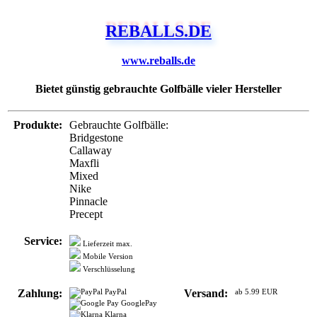
REBALLS.DE
www.reballs.de
Bietet günstig gebrauchte Golfbälle vieler Hersteller
Produkte:
Gebrauchte Golfbälle:
Bridgestone
Callaway
Maxfli
Mixed
Nike
Pinnacle
Precept
Service:
Lieferzeit max.
Mobile Version
Verschlüsselung
Zahlung:
PayPal
Versand:
ab 5.99 EUR
GooglePay
Klarna