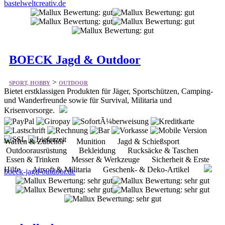
bastelweltcreativ.de
BOECK Jagd & Outdoor
>
SPORT, HOBBY
OUTDOOR
Bietet erstklassigen Produkten für Jäger, Sportschützen, Camping-
und Wanderfreunde sowie für Survival, Militaria und
Krisenvorsorge.
Waffen & Zubehör Munition Jagd & Schießsport
Outdoorausrüstung Bekleidung Rucksäcke & Taschen
Essen & Trinken Messer & Werkzeuge Sicherheit & Erste
Hilfe Airsoft & Militaria Geschenk- & Deko-Artikel
boeck-jagd-outdoor.de