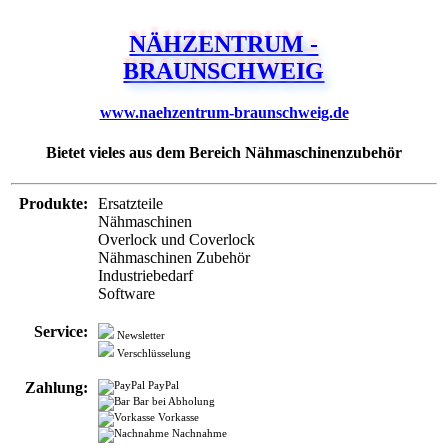
www.naehzentrum-braunschweig.de
Bietet vieles aus dem Bereich Nähmaschinenzubehör
Produkte:
Ersatzteile
Nähmaschinen
Overlock und Coverlock
Nähmaschinen Zubehör
Industriebedarf
Software
Service:
Newsletter
Verschlüsselung
Zahlung:
PayPal
Bar bei Abholung
Vorkasse
Nachnahme
Versand:
5,00 €
10,50 € Nachnahmegebühr
Infos:
Eingetragen 06 / 2010
Letztes Update 10 / 2022