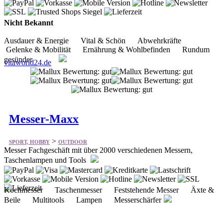
Ausdauer & Energie Vital & Schön Abwehrkräfte
Gelenke & Mobilität Ernährung & Wohlbefinden Rundum
gesünder
vitaworld24.de
Messer-Maxx
>
SPORT, HOBBY
OUTDOOR
Messer Fachgeschäft mit über 2000 verschiedenen Messern,
Taschenlampen und Tools
Kochmesser Taschenmesser Feststehende Messer Äxte &
Beile Multitools Lampen Messerschärfer
messer-maxx.de