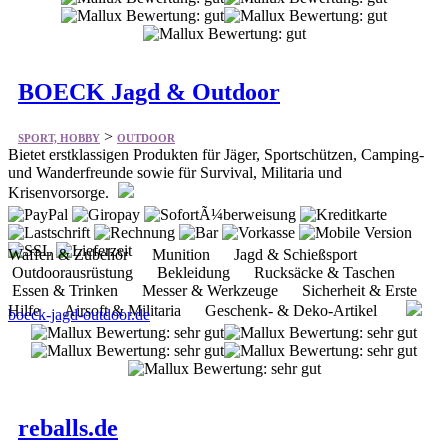
BOECK Jagd & Outdoor
>
SPORT, HOBBY
OUTDOOR
Bietet erstklassigen Produkten für Jäger, Sportschützen, Camping-
und Wanderfreunde sowie für Survival, Militaria und
Krisenvorsorge.
Waffen & Zubehör Munition Jagd & Schießsport
Outdoorausrüstung Bekleidung Rucksäcke & Taschen
Essen & Trinken Messer & Werkzeuge Sicherheit & Erste
Hilfe Airsoft & Militaria Geschenk- & Deko-Artikel
boeck-jagd-outdoor.de
reballs.de
>
SPORT, HOBBY
SPORT-SPIEL
Bietet günstig gebrauchte Golfbälle vieler Hersteller