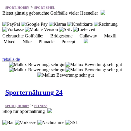
Gebrauchte Golfbälle: Bridgestone Callaway Maxfli
Mixed Nike Pinnacle Precept
reballs.de
Sporternährung 24
>
SPORT, HOBBY
FITNESS
Shop für Sportnahrung
BMS Creavitargo, 2000 g Dose für EUR 43,96 BMS
Creavitargo, 2 x 2000 g Dose für 2 x EUR 41,96 Multipower
Formula 80, 750 g Dose für EUR 22,36 Weider Giant Mega
Mass 4000, 7000 g Karton für EUR 69,99