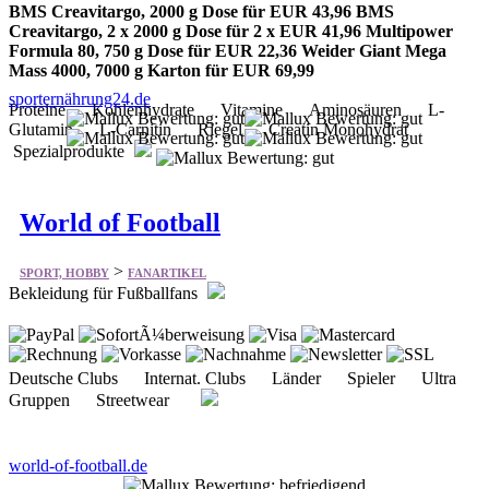
sporternährung24.de
Proteine Kohlenhydrate Vitamine Aminosäuren L-
Glutamin L-Carnitin Riegel Creatin Monohydrat
Spezialprodukte
World of Football
>
SPORT, HOBBY
FANARTIKEL
Bekleidung für Fußballfans
Deutsche Clubs Internat. Clubs Länder Spieler Ultra
Gruppen Streetwear
world-of-football.de