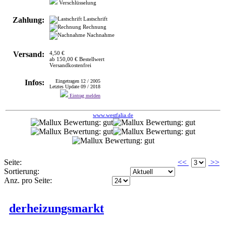
Versand:
4,50 €
ab 150,00 € Bestellwert
Versandkostenfrei
Infos:
Eingetragen 12 / 2005
Letztes Update 09 / 2018
Eintrag melden
www.westfalia.de
Seite:
<<
>>
Sortierung:
Anz. pro Seite:
derheizungsmarkt
>
SONSTIGES
VERSANDHÄUSER
Bietet einiges aus dem Bereich Sanitär