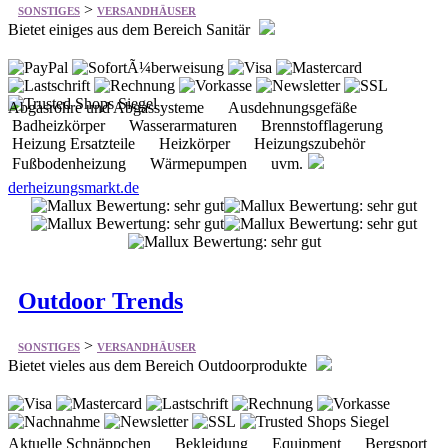
Abgasrohre und Abgassysteme Ausdehnungsgefäße
Badheizkörper Wasserarmaturen Brennstofflagerung
Heizung Ersatzteile Heizkörper Heizungszubehör
Fußbodenheizung Wärmepumpen uvm.
derheizungsmarkt.de
Outdoor Trends
>
SONSTIGES
VERSANDHÄUSER
Bietet vieles aus dem Bereich Outdoorprodukte
Aktuelle Schnäppchen Bekleidung Equipment Bergsport
Fahrradsport Segelsport Kochen-Essen-Trinken Packen
Rucksäcke Schützen und Pflegen uvm.
outdoortrends.de