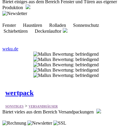
Fenster Haustüren Rolladen Sonnenschutz
Schiebetüren Deckenlauftor
weku.de
wertpack
>
SONSTIGES
VERSANDHÄUSER
Bietet vieles aus dem Bereich Versandpackungen
Bäckerei, Konditorei, Metzgerei Handel mit Lebensmittel, Fein-
und Naturkost, Milchprodukten, Käse, Fisch Handel mit Obst
und Gemüse Gastronomie, Restaurant, Hotel, Kantine, Pizzeria,
Partyservice, Cafe, Eisdiele Kommune, Be