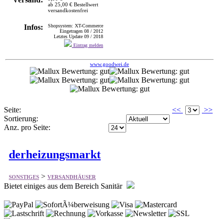
Eintrag melden
www.goodwei.de
Seite:
<<
>>
Sortierung:
Anz. pro Seite:
derheizungsmarkt
>
SONSTIGES
VERSANDHÄUSER
Bietet einiges aus dem Bereich Sanitär
Abgasrohre und Abgassysteme Ausdehnungsgefäße
Badheizkörper Wasserarmaturen Brennstofflagerung
Heizung Ersatzteile Heizkörper Heizungszubehör
Fußbodenheizung Wärmepumpen uvm.