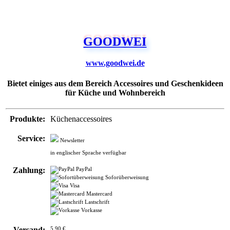
GOODWEI
www.goodwei.de
Bietet einiges aus dem Bereich Accessoires und Geschenkideen
für Küche und Wohnbereich
Produkte:
Küchenaccessoires
Service:
Newsletter
in englischer Sprache verfügbar
Zahlung:
PayPal
Soforüberweisung
Visa
Mastercard
Lastschrift
Vorkasse
Versand:
5,90 €
ab 25,00 € Bestellwert
versandkostenfrei
Infos:
Shopsystem: XT-Commerce
Eingetragen 08 / 2012
Letztes Update 09 / 2018