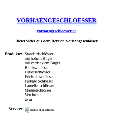
VORHAENGESCHLOESSER
vorhaengeschloesser.de
Bietet vieles aus dem Bereich Vorhängeschlösser
Produkte:
Standardschlösser
mit hohem Bügel
mit verdecktem Bügel
Blockschlösser
Diskusschlösser
Edelstahlschlösser
Farbige Schlösser
Lamellenschlösser
Magnetschlösser
Verchromt
uvm
Service:
Mallux Shopsoftware
Newsletter
Zahlung:
PayPal
Bar bei Abholung
Vorkasse