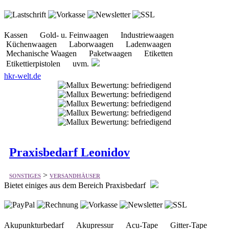
Küchenwaagen Laborwaagen Ladenwaagen
Mechanische Waagen Paketwaagen Etiketten
Etikettierpistolen uvm.
hkr-welt.de
Praxisbedarf Leonidov
>
SONSTIGES
VERSANDHÄUSER
Bietet einiges aus dem Bereich Praxisbedarf
Akupunkturbedarf Akupressur Acu-Tape Gitter-Tape
Kinesiology Tape Moxa - Moxibustion Schröpfen
Magnete Liegenabdeckungen Narbenbehandlung uvm.
praxismaterial-leonidov.de