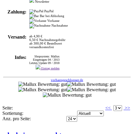
Nachnahme
Versand:
ab 4,90 €
6,50 € Nachnahmegebühr
ab 300,00 € Bestellwert
versandkostenfrei
Infos:
Shopsystem: Mallux
Eingetragen 04 / 2013
Letztes Update 09 / 2018
Eintrag melden
vorhaengeschloesser.de
Seite:
<<
>>
Sortierung:
Anz. pro Seite:
derheizungsmarkt
>
SONSTIGES
VERSANDHÄUSER
Bietet einiges aus dem Bereich Sanitär