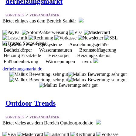
Abgasrohre und Abgassysteme Ausdehnungsgefäße
Badheizkörper Wasserarmaturen Brennstofflagerung
Heizung Ersatzteile Heizkörper Heizungszubehör
Fußbodenheizung Wärmepumpen uvm.
derheizungsmarkt.de
Outdoor Trends
>
SONSTIGES
VERSANDHÄUSER
Bietet vieles aus dem Bereich Outdoorprodukte
Aktuelle Schnäppchen Bekleidung Equipment Bergsport
Fahrradsport Segelsport Kochen-Essen-Trinken Packen
Rucksäcke Schützen und Pflegen uvm.