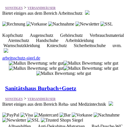
Kopfschutz Augenschutz Gehörschutz Verbrauchsmaterial
Atemschutz Handschuhe Arbeitskleidung
Warnschutzkleidung Knieschutz Sicherheitsschuhe uvm.
arbeitsschutz-sigel.de
Sanitätshaus Burbach+Goetz
>
SONSTIGES
VERSANDHÄUSER
Bietet einiges aus dem Bereich Reha- und Medizintechnik
Alltagshilfen Anti-Dekubitus-Matratzen Bad-Dusche-WC
Bandagen Betten-Einlegerahmen Bewegungstherapie
Elektromobil-Scooter Gehhilfen-Gehwagen Inhalationsgeräte
Inkontinenz-Produkte uvm.
burbach-goetz.de