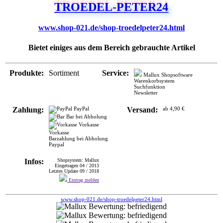
www.shop-021.de/shop-troedelpeter24.html
Bietet einiges aus dem Bereich gebrauchte Artikel
Produkte:
Sortiment
Service:
Mallux Shopsoftware
Warenkorbsystem
Suchfunktion
Newsletter
Zahlung:
PayPal
Versand:
ab 4,90 €
Bar bei Abholung
Vorkasse
Vorkasse
Barzahlung bei Abholung
Paypal
Infos:
Shopsystem: Mallux
Eingetragen 04 / 2013
Letztes Update 09 / 2018
Eintrag melden
www.shop-021.de/shop-troedelpeter24.html