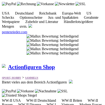
USA Deutschland Reichsbank Europa-Welt US
Schecks Optionsscheine Jux- und Spaßaktien Gerahmte
Wertpapiere Zubehör und Literatur Händlerlots/größere
Mengen uvm.
pentenrieder.com
Actionfiguren Shop
>
SPORT, HOBBY
SAMMELN
Bietet vieles aus dem Bereich Actionfiguren
WW-II USA WW-II Deutschland WW-II Briten WW-II
Russen WW-II Diverse WW-I Vietnam Modern Forces
Historische Figuren Film & Comic uvm.