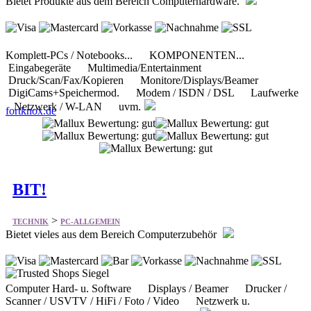
Bietet Produkte aus dem Bereich Computerhardware.
Komplett-PCs / Notebooks... KOMPONENTEN...
Eingabegeräte Multimedia/Entertainment
Druck/Scan/Fax/Kopieren Monitore/Displays/Beamer
DigiCams+Speichermod. Modem / ISDN / DSL Laufwerke
Netzwerk / W-LAN uvm.
fortknox.de
BIT!
>
TECHNIK
PC-ALLGEMEIN
Bietet vieles aus dem Bereich Computerzubehör
Computer Hard- u. Software Displays / Beamer Drucker /
Scanner / USVTV / HiFi / Foto / Video Netzwerk u.