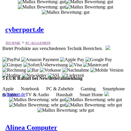
cyberport.de
>
TECHNIK
PC-ALLGEMEIN
Bietet Produkte aus verschiedenen Technik Bereichen.
5 EUR Rabatt bei Newsletteranmeldung
Apple Notebook PC & Zubehör Gaming Smartphone
cyberport.de
& Tablet TV & Audio Haushalt Smart Home
Alinea Computer