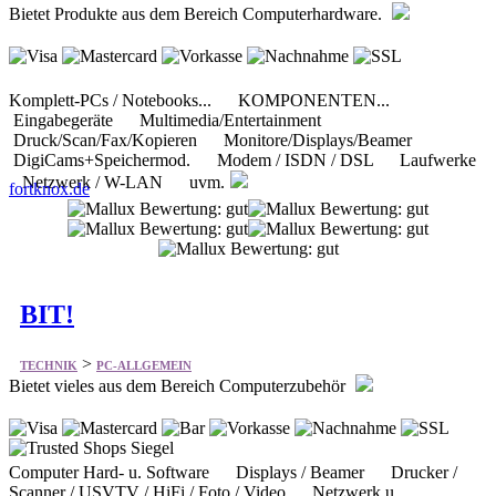
Bietet Produkte aus dem Bereich Computerhardware.
Komplett-PCs / Notebooks... KOMPONENTEN...
Eingabegeräte Multimedia/Entertainment
Druck/Scan/Fax/Kopieren Monitore/Displays/Beamer
DigiCams+Speichermod. Modem / ISDN / DSL Laufwerke
Netzwerk / W-LAN uvm.
fortknox.de
BIT!
>
TECHNIK
PC-ALLGEMEIN
Bietet vieles aus dem Bereich Computerzubehör
Computer Hard- u. Software Displays / Beamer Drucker /
Scanner / USVTV / HiFi / Foto / Video Netzwerk u.