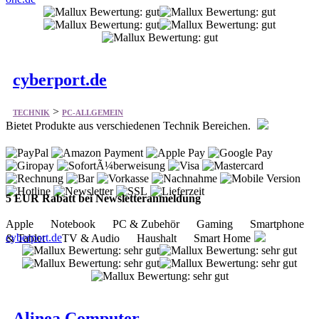
cyberport.de
>
TECHNIK
PC-ALLGEMEIN
Bietet Produkte aus verschiedenen Technik Bereichen.
5 EUR Rabatt bei Newsletteranmeldung
Apple Notebook PC & Zubehör Gaming Smartphone
cyberport.de
& Tablet TV & Audio Haushalt Smart Home
Alinea Computer