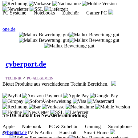
PC Systeme Notebooks Zubehör Gamer PC
one.de
cyberport.de
>
TECHNIK
PC-ALLGEMEIN
Bietet Produkte aus verschiedenen Technik Bereichen.
5 EUR Rabatt bei Newsletteranmeldung
Apple Notebook PC & Zubehör Gaming Smartphone
cyberport.de
& Tablet TV & Audio Haushalt Smart Home