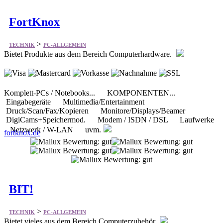
FortKnox
>
TECHNIK
PC-ALLGEMEIN
Bietet Produkte aus dem Bereich Computerhardware.
Komplett-PCs / Notebooks... KOMPONENTEN...
Eingabegeräte Multimedia/Entertainment
Druck/Scan/Fax/Kopieren Monitore/Displays/Beamer
DigiCams+Speichermod. Modem / ISDN / DSL Laufwerke
Netzwerk / W-LAN uvm.
fortknox.de
BIT!
>
TECHNIK
PC-ALLGEMEIN
Bietet vieles aus dem Bereich Computerzubehör