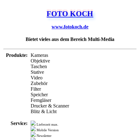
www.fotokoch.de
Bietet vieles aus dem Bereich Multi-Media
Produkte:
Kameras
Objektive
Taschen
Stative
Video
Zubehör
Filter
Speicher
Ferngläser
Drucker & Scanner
Blitz & Licht
Service:
Lieferzeit max.
Mobile Version
Newsletter
Verschlüsselung
Trusted Siegel
Express Versand
Zahlung:
PayPal