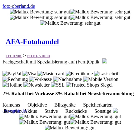
AFA-Fotohandel
>
TECHNIK
FOTO, VIDEO
Fachgeschäft mit Spezialisierung auf (Fern)Optik
2% Rabatt bei Vorkasse 3% Rabatt bei Newsletteranmeldung
Kameras Objektive Blitzgeräte Speicherkarten
afa-optik.de/
Batterien, Akkus Stative Rucksäcke Sonstige
my FujiFilm
>
TECHNIK
FOTO, VIDEO