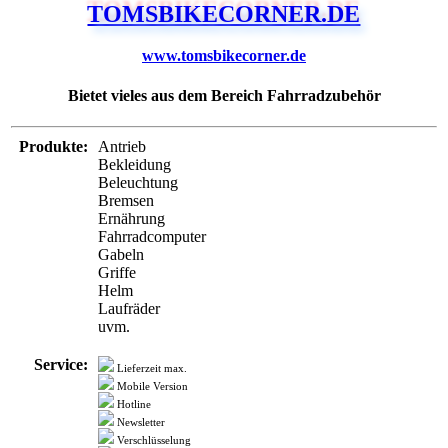
TOMSBIKECORNER.DE
www.tomsbikecorner.de
Bietet vieles aus dem Bereich Fahrradzubehör
Produkte:
Antrieb
Bekleidung
Beleuchtung
Bremsen
Ernährung
Fahrradcomputer
Gabeln
Griffe
Helm
Laufräder
uvm.
Service:
Lieferzeit max.
Mobile Version
Hotline
Newsletter
Verschlüsselung