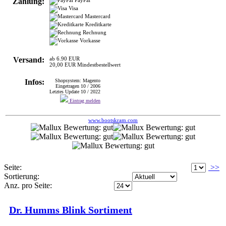
Vorkasse
Versand:
ab 6.90 EUR
20,00 EUR Mindestbestellwert
Infos:
Shopsystem: Magento
Eingetragen 10 / 2006
Letztes Update 10 / 2022
Eintrag melden
www.bootskram.com
Seite:
>>
Sortierung:
Anz. pro Seite:
Dr. Humms Blink Sortiment
>
SONSTIGES
SONST
Bietet vieles aus dem Bereich professionelle Badreinigung