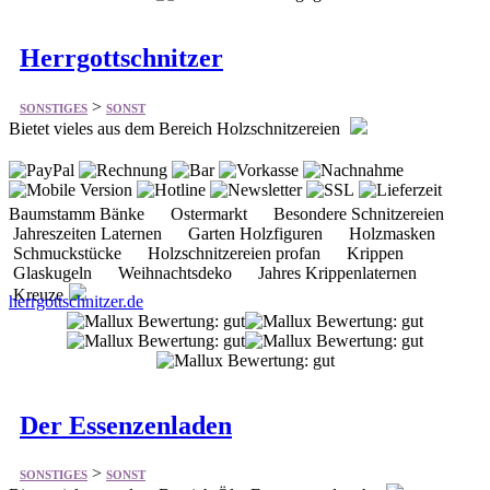
>
SONSTIGES
SONST
Bietet vieles aus dem Bereich Holzschnitzereien
Baumstamm Bänke Ostermarkt Besondere Schnitzereien
Jahreszeiten Laternen Garten Holzfiguren Holzmasken
Schmuckstücke Holzschnitzereien profan Krippen
Glaskugeln Weihnachtsdeko Jahres Krippenlaternen
Kreuze
herrgottschnitzer.de
Der Essenzenladen
>
SONSTIGES
SONST
Bietet vieles aus dem Bereich Öle, Erzenze und mehr