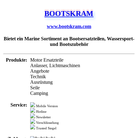
www.bootskram.com
Bietet ein Marine Sortiment an Bootsersatzteilen, Wassersport-
und Bootszubehör
Produkte:
Motor Ersatzteile
Anlasser, Lichtmaschinen
Angebote
Technik
Ausrüstung
Seile
Camping
Service:
Mobile Version
Hotline
Newsletter
Verschlüsselung
Trusted Siegel
Zahlung:
PayPal
Visa
Mastercard
Kreditkarte
Rechnung