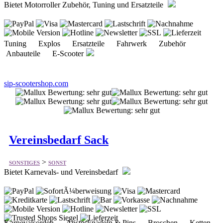
Tuning Explos Ersatzteile Fahrwerk Zubehör
Anbauteile E-Scooter
sip-scootershop.com
Vereinsbedarf Sack
>
SONSTIGES
SONST
Bietet Karnevals- und Vereinsbedarf
Karnevalsorden Anstecknadeln & Pins Broschen Ketten
Specials Sonderanfertigung
karnevalsorden-sack.de