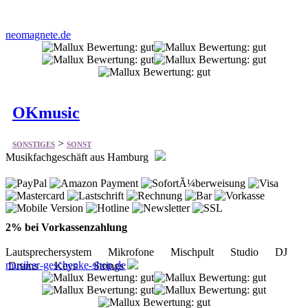
OKmusic
>
SONSTIGES
SONST
Musikfachgeschäft aus Hamburg
2% bei Vorkassenzahlung
Lautsprechersystem Mikrofone Mischpult Studio DJ
musiker-geschenke-shop.de
Drums Keys Strings
its all about christmas