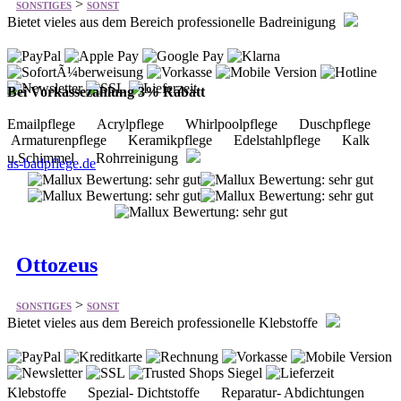
Bei Vorkassezahlung 3% Rabatt
Emailpflege Acrylpflege Whirlpoolpflege Duschpflege
Armaturenpflege Keramikpflege Edelstahlpflege Kalk
u.Schimmel Rohrreinigung
as-badpflege.de
Ottozeus
>
SONSTIGES
SONST
Bietet vieles aus dem Bereich professionelle Klebstoffe
Klebstoffe Spezial- Dichtstoffe Reparatur- Abdichtungen
Anti-Rutsch- Beschichtungen Schrauben- sicherung
Bootsfarben & -lacke Holzschutz Zubehör Reiniger &
Verdünner Autopflege & -wartung
ottozeus.de