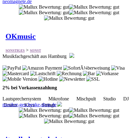
neomagnete.de
OKmusic
>
SONSTIGES
SONST
Musikfachgeschäft aus Hamburg
2% bei Vorkassenzahlung
Lautsprechersystem Mikrofone Mischpult Studio DJ
musiker-geschenke-shop.de
Drums Keys Strings