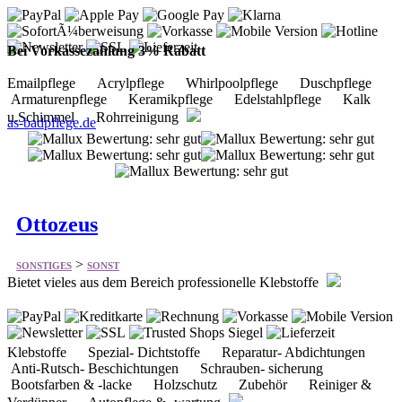
Bei Vorkassezahlung 3% Rabatt
Emailpflege Acrylpflege Whirlpoolpflege Duschpflege
Armaturenpflege Keramikpflege Edelstahlpflege Kalk
u.Schimmel Rohrreinigung
as-badpflege.de
Ottozeus
>
SONSTIGES
SONST
Bietet vieles aus dem Bereich professionelle Klebstoffe
Klebstoffe Spezial- Dichtstoffe Reparatur- Abdichtungen
Anti-Rutsch- Beschichtungen Schrauben- sicherung
Bootsfarben & -lacke Holzschutz Zubehör Reiniger &