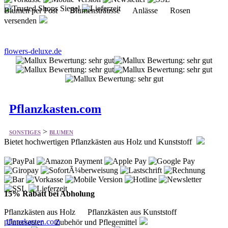
flowers-deluxe.de
Pflanzkasten.com
>
SONSTIGES
BLUMEN
Bietet hochwertigen Pflanzkästen aus Holz und Kunststoff
15% Rabatt bei Abholung
Pflanzkästen aus Holz Pflanzkästen aus Kunststoff
pflanzkasten.com
Untersetzer Zubehör und Pflegemittel