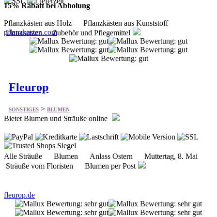
15% Rabatt bei Abholung
Pflanzkästen aus Holz Pflanzkästen aus Kunststoff
pflanzkasten.com
Untersetzer Zubehör und Pflegemittel
Fleurop
>
SONSTIGES
BLUMEN
Bietet Blumen und Sträuße online
Alle Sträuße Blumen Anlass Ostern Muttertag, 8. Mai
Sträuße vom Floristen Blumen per Post
fleurop.de