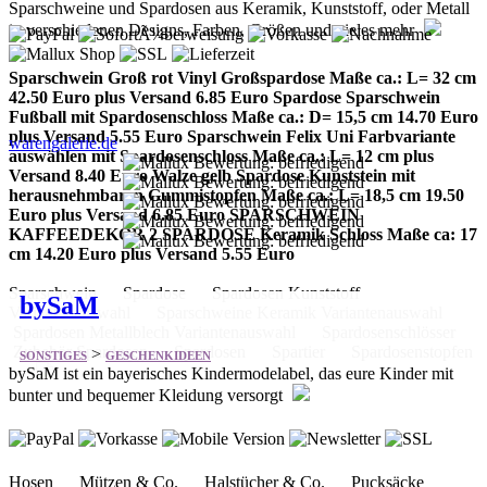
42.50 Euro plus Versand 6.85 Euro Spardose Sparschwein
Fußball mit Spardosenschloss Maße ca.: D= 15,5 cm 14.70 Euro
plus Versand 5.55 Euro Sparschwein Felix Uni Farbvariante
warengalerie.de
auswählen mit Spardosenschloss Maße ca.: L= 12 cm plus
Versand 8.40 Euro Walze gelb Spardose Kunststein mit
herausnehmbaren Gummistopfen Maße ca.: L= 18,5 cm 19.50
Euro plus Versand 6.85 Euro SPARSCHWEIN
KAFFEEDEKOR 2 SPARDOSE Keramik Schloss Maße ca: 17
cm 14.20 Euro plus Versand 5.55 Euro
Sparschwein Spardose Spardosen Kunststoff
bySaM
Variantenauswahl Sparschweine Keramik Variantenauswahl
Spardosen Metallblech Variantenauswahl Spardosenschlösser
Zubehör Spardosen Spardosen Spartier Spardosenstopfen
>
SONSTIGES
GESCHENKIDEEN
bySaM ist ein bayerisches Kindermodelabel, das eure Kinder mit
bunter und bequemer Kleidung versorgt
Hosen Mützen & Co. Halstücher & Co. Pucksäcke
Schmuseenten Samyfanten Rasseln Geschenke-Spar-Sets
XXL-Startersets Schnullerketten Kleine Mitbringsel
bysam.de