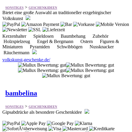
Kerzenhalter Spieldosen Baumbehang Zubehör
Holzspielzeug Engel & Bergmann Ostern Figuren &
Miniaturen Pyramiden Schwibbögen Nussknacker
Räuchermann
volkskunst-geschenke.de/
bambelina
>
SONSTIGES
GESCHENKIDEEN
Gipsabdrücke als besondere Geschenkidee
Abform- und Gießmasse Farben / Lacke / Zubehör
Eulenspiegel Schminkfarben Schreibwaren