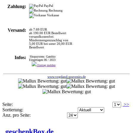
Versand:
ab 7.69 EUR
ab 190.00 EUR Bestellwert
versandkostenfrei
Mindermengenzuschlag von
5,00 EUR bei unter 20,00 EUR
Bestellwert
Infos:
Shopsystem: Gambio
Eingetragen 06 / 2023
Eintrag melden
www.vogtland-souvenirs.de
Seite:
>>
Sortierung:
Anz. pro Seite:
geschenkBox.de
>
SONSTIGES
GESCHENKIDEEN
Bietet neue Trends, ausgefallene und originelle Geschenkideen