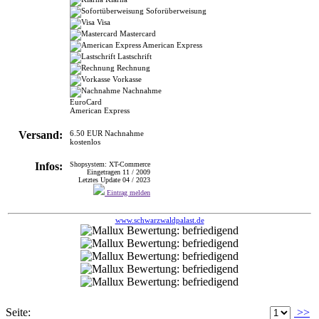
Soforüberweisung
Visa
Mastercard
American Express
Lastschrift
Rechnung
Vorkasse
Nachnahme
EuroCard
American Express
Versand:
6.50 EUR Nachnahme
kostenlos
Infos:
Shopsystem: XT-Commerce
Eingetragen 11 / 2009
Letztes Update 04 / 2023
Eintrag melden
www.schwarzwaldpalast.de
Seite:
>>