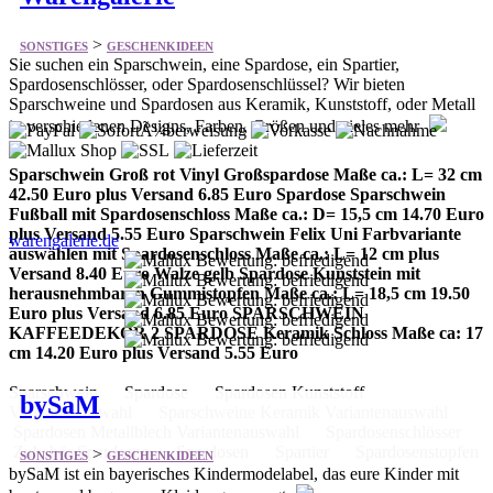
>
SONSTIGES
GESCHENKIDEEN
Sie suchen ein Sparschwein, eine Spardose, ein Spartier,
Spardosenschlösser, oder Spardosenschlüssel? Wir bieten
Sparschweine und Spardosen aus Keramik, Kunststoff, oder Metall
in verschiedenen Designs, Farben, Größen und vieles mehr
Sparschwein Groß rot Vinyl Großspardose Maße ca.: L= 32 cm
42.50 Euro plus Versand 6.85 Euro Spardose Sparschwein
Fußball mit Spardosenschloss Maße ca.: D= 15,5 cm 14.70 Euro
plus Versand 5.55 Euro Sparschwein Felix Uni Farbvariante
warengalerie.de
auswählen mit Spardosenschloss Maße ca.: L= 12 cm plus
Versand 8.40 Euro Walze gelb Spardose Kunststein mit
herausnehmbaren Gummistopfen Maße ca.: L= 18,5 cm 19.50
Euro plus Versand 6.85 Euro SPARSCHWEIN
KAFFEEDEKOR 2 SPARDOSE Keramik Schloss Maße ca: 17
cm 14.20 Euro plus Versand 5.55 Euro
Sparschwein Spardose Spardosen Kunststoff
bySaM
Variantenauswahl Sparschweine Keramik Variantenauswahl
Spardosen Metallblech Variantenauswahl Spardosenschlösser
Zubehör Spardosen Spardosen Spartier Spardosenstopfen
>
SONSTIGES
GESCHENKIDEEN
bySaM ist ein bayerisches Kindermodelabel, das eure Kinder mit