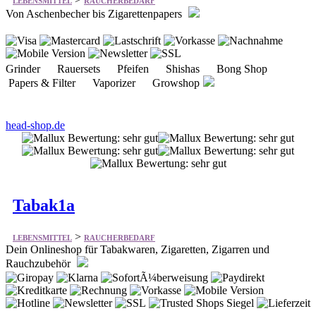
Grinder Rauersets Pfeifen Shishas Bong Shop
Papers & Filter Vaporizer Growshop
head-shop.de
Tabak1a
>
LEBENSMITTEL
RAUCHERBEDARF
Dein Onlineshop für Tabakwaren, Zigaretten, Zigarren und
Rauchzubehör
Shisha to go E-Liquids Zigaretten Tabak Zigarren &
Zigarillos Heat Not Burn E-Zigaretten
tabak1a.de