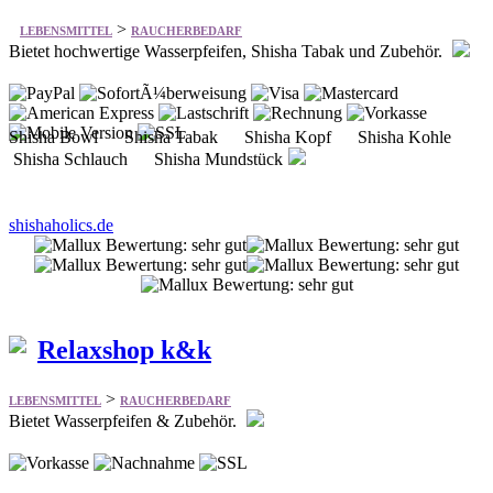
Shisha Bowl Shisha Tabak Shisha Kopf Shisha Kohle
Shisha Schlauch Shisha Mundstück
shishaholics.de
Relaxshop k&k
>
LEBENSMITTEL
RAUCHERBEDARF
Bietet Wasserpfeifen & Zubehör.
Hookahmag das Fachmagazin Orientalische Wasserpfeifen
Rauchsäulen Wasserpfeifentabak Tasty Puff Tabak Aromen
Wasserpfeifenkohle Wasserpfeifen Shisha Zubehör
Wasserpfeifen Shisha Flaschen Wasserpfeifen Shisha Schl&