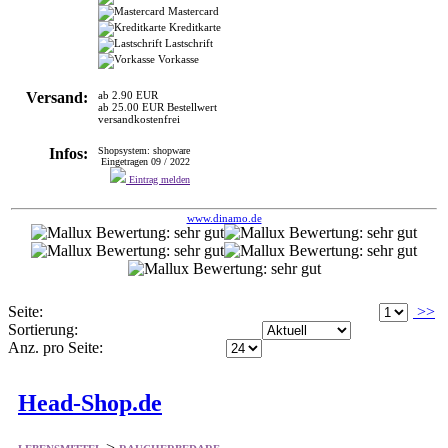
Versand:
ab 2.90 EUR
ab 25.00 EUR Bestellwert
versandkostenfrei
Infos:
Shopsystem: shopware
Eingetragen 09 / 2022
Eintrag melden
www.dinamo.de
Seite:
>>
Sortierung:
Anz. pro Seite:
Head-Shop.de
>
LEBENSMITTEL
RAUCHERBEDARF
Von Aschenbecher bis Zigarettenpapers