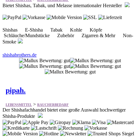
Shishas E-Shisha Tabak Kohle Köpfe
Schläuche/Mundstücke Zubehör Zigarren & Mehr Non-
Smoke
shishabrothers.de
pipah.
>
LEBENSMITTEL
RAUCHERBEDARF
Der Shishafachhandel bietet eine große Auswahl hochwertiger
Shisha-Produkte
Shisha AEON Jookah Luna Mata Leon MOZE
Shisha Ocean Hookah Octopuz Orientalische
Wasserpfeifen VYRO Tabak Tabakersatz Kohle
pipah.de
Köpfe