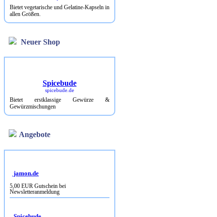
Bietet vegetarische und Gelatine-Kapseln in
allen Größen.
Neuer Shop
Spicebude
spicebude.de
Bietet erstklassige Gewürze &
Gewürzmischungen
Angebote
jamon.de
5,00 EUR Gutschein bei
Newsletteranmeldung
Spicebude
10% Rabatt bei Newsletterbestellung