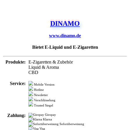
DINAMO
www.dinamo.de
Bietet E-Liquid und E-Zigaretten
Produkte:
E-Zigaretten & Zubehör
Liquid & Aroma
CBD
Service:
Mobile Version
Hotline
Newsletter
Verschlüsselung
Trusted Siegel
Zahlung:
Giropay
Klarna
Soforüberweisung
Visa
Mastercard
Kreditkarte
Lastschrift
Vorkasse