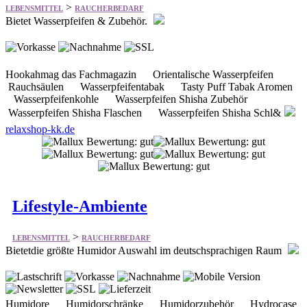
Hookahmag das Fachmagazin Orientalische Wasserpfeifen
Rauchsäulen Wasserpfeifentabak Tasty Puff Tabak Aromen
Wasserpfeifenkohle Wasserpfeifen Shisha Zubehör
Wasserpfeifen Shisha Flaschen Wasserpfeifen Shisha Schl&
relaxshop-kk.de
Lifestyle-Ambiente
>
LEBENSMITTEL
RAUCHERBEDARF
Bietetdie größte Humidor Auswahl im deutschsprachigen Raum
Humidore Humidorschränke Humidorzubehör Hydrocase
Porsche Design Smoking Desing Zigarrenzubehör edle
Pfeifen und Pfeifenzubehör Bugatti Feuerzeugen Colibri
Feuerzeuge Lotus Feuerzeuge uvm.
Humidor-Import.de