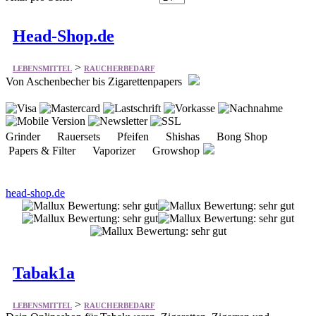
>
LEBENSMITTEL
RAUCHERBEDARF
Von Aschenbecher bis Zigarettenpapers
Grinder Rauersets Pfeifen Shishas Bong Shop
Papers & Filter Vaporizer Growshop
head-shop.de
Tabak1a
>
LEBENSMITTEL
RAUCHERBEDARF
Dein Onlineshop für Tabakwaren, Zigaretten, Zigarren und
Rauchzubehör