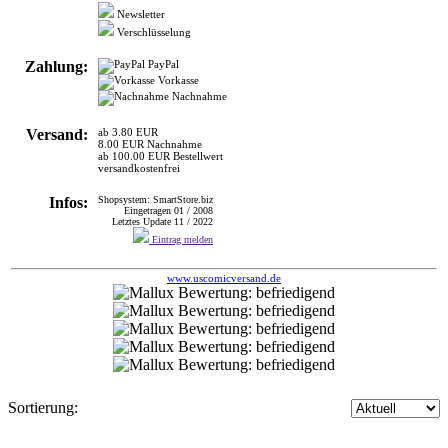
Vorkasse
Nachnahme
Versand:
ab 3.80 EUR
8.00 EUR Nachnahme
ab 100.00 EUR Bestellwert
versandkostenfrei
Infos:
Shopsystem: SmartStore.biz
Eingetragen 01 / 2008
Letztes Update 11 / 2022
Eintrag melden
www.uscomicversand.de
Sortierung:
US-Comicversand Harald Grimm
>
UNTERHALTUNG
COMICS
Bietet nicht nur englischsprachige US-Comics von Marvel und DC