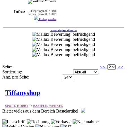
Vorkasse
Infos:
Eingetragen 09 / 2006
Letztes Update 09 / 2019
Eintrag melden
www.steg-platten.de
Seite:
<<
>>
Sortierung:
Anz. pro Seite:
Tiffanyshop
>
SPORT, HOBBY
BASTELN, WERKEN
Bietet vieles aus dem Bereich Bastelartikel