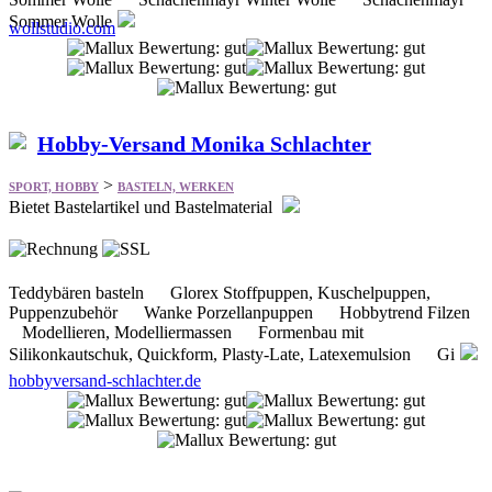
Sommer Wolle
wollstudio.com
Hobby-Versand Monika Schlachter
>
SPORT, HOBBY
BASTELN, WERKEN
Bietet Bastelartikel und Bastelmaterial
Teddybären basteln Glorex Stoffpuppen, Kuschelpuppen,
Puppenzubehör Wanke Porzellanpuppen Hobbytrend Filzen
Modellieren, Modelliermassen Formenbau mit
Silikonkautschuk, Quickform, Plasty-Late, Latexemulsion Gi
hobbyversand-schlachter.de