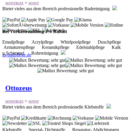
Bei Vorkassezahlung 3% Rabatt
Emailpflege Acrylpflege Whirlpoolpflege Duschpflege
Armaturenpflege Keramikpflege Edelstahlpflege Kalk
u.Schimmel Rohrreinigung
as-badpflege.de
Ottozeus
>
SONSTIGES
SONST
Bietet vieles aus dem Bereich professionelle Klebstoffe
Klebstoffe Spezial- Dichtstoffe Reparatur- Abdichtungen
Anti-Rutsch- Beschichtungen Schrauben- sicherung
Bootsfarben & -lacke Holzschutz Zubehör Reiniger &
Verdünner Autopflege & -wartung
ottozeus.de