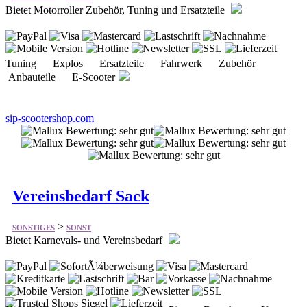
Tuning Explos Ersatzteile Fahrwerk Zubehör
Anbauteile E-Scooter
sip-scootershop.com
Vereinsbedarf Sack
>
SONSTIGES
SONST
Bietet Karnevals- und Vereinsbedarf
Karnevalsorden Anstecknadeln & Pins Broschen Ketten
Specials Sonderanfertigung
karnevalsorden-sack.de