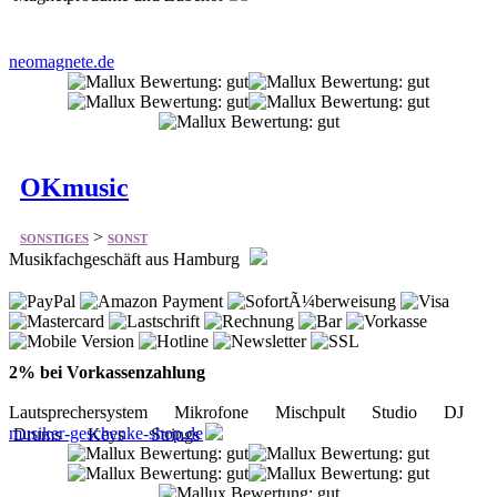
OKmusic
>
SONSTIGES
SONST
Musikfachgeschäft aus Hamburg
2% bei Vorkassenzahlung
Lautsprechersystem Mikrofone Mischpult Studio DJ
musiker-geschenke-shop.de
Drums Keys Strings
its all about christmas