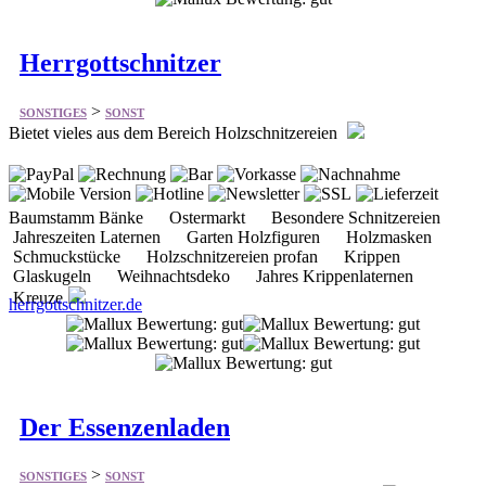
>
SONSTIGES
SONST
Bietet vieles aus dem Bereich Holzschnitzereien
Baumstamm Bänke Ostermarkt Besondere Schnitzereien
Jahreszeiten Laternen Garten Holzfiguren Holzmasken
Schmuckstücke Holzschnitzereien profan Krippen
Glaskugeln Weihnachtsdeko Jahres Krippenlaternen
Kreuze
herrgottschnitzer.de
Der Essenzenladen
>
SONSTIGES
SONST
Bietet vieles aus dem Bereich Öle, Erzenze und mehr