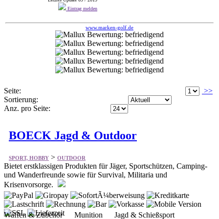
Seite:
>>
Sortierung:
Anz. pro Seite:
BOECK Jagd & Outdoor
>
SPORT, HOBBY
OUTDOOR
Bietet erstklassigen Produkten für Jäger, Sportschützen, Camping-
und Wanderfreunde sowie für Survival, Militaria und
Krisenvorsorge.
Waffen & Zubehör Munition Jagd & Schießsport
Outdoorausrüstung Bekleidung Rucksäcke & Taschen
Essen & Trinken Messer & Werkzeuge Sicherheit & Erste
Hilfe Airsoft & Militaria Geschenk- & Deko-Artikel
boeck-jagd-outdoor.de