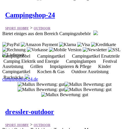
>
SPORT, HOBBY
OUTDOOR
Bietet einiges aus dem Bereich Campingzubehör
Campingmöbel Campingartikel Campingartikel Ersatzteile
Camping Elektrik und Energie Campinglampen Festival
Ausrüstung Grillen Imprägnieren & Pflege Kinder
Campingartikel Kochen & Gas Outdoor Ausrüstung
Rucksäcke
campingshop-24.de
dressler-outdoor
>
SPORT, HOBBY
OUTDOOR
Bietet Outdoor Bekleidung, Taschenlampen, Messer,
Campingutensilien und vieles mehr