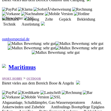
Technik Ausrüstung
outdoorspezial.de
Maritimus
>
SPORT, HOBBY
OUTDOOR
Bietet vieles aus dem Bereich Booe & Angeln
Abgasanlage, Schalldämpfer, Gas-Wasserseperatoren Anker,
Ankerwinden und Zubehör Antifoulings Bootspflege Epiglass
Farben AquaTec Baltic Farmers Academy Bekleidung
besenzoni Gangway, Kräne, Leitern, Pilotensitze, Sit
maritimusboote.de