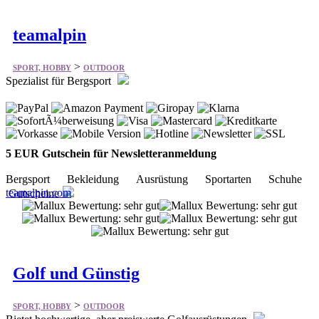
>
SPORT, HOBBY
OUTDOOR
Spezialist für Bergsport
5 EUR Gutschein für Newsletteranmeldung
Bergsport Bekleidung Ausrüstung Sportarten Schuhe
teamalpin.com
Gutscheine
Golf und Günstig
>
SPORT, HOBBY
OUTDOOR
Bietet hochwertige, aber preiswerte Golfausrüstungen
Golfschläger Golfschlägersätze Bags Trolleys Bälle