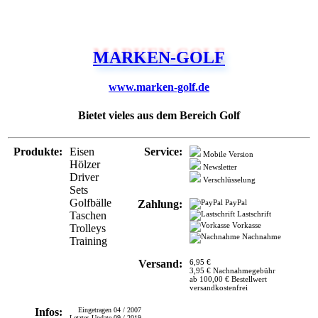
MARKEN-GOLF
www.marken-golf.de
Bietet vieles aus dem Bereich Golf
Produkte:
Eisen
Service:
Mobile Version
Hölzer
Newsletter
Driver
Verschlüsselung
Sets
Golfbälle
Zahlung:
PayPal
Taschen
Lastschrift
Vorkasse
Trolleys
Nachnahme
Training
Versand:
6,95 €
3,95 € Nachnahmegebühr
ab 100,00 € Bestellwert
versandkostenfrei
Infos:
Eingetragen 04 / 2007
Letztes Update 09 / 2019
Eintrag melden
www.marken-golf.de