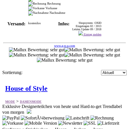
Versand:
kostenlos
Infos:
Shopsystem: OXID
Eingetragen 02 / 2013
Letztes Update 09 / 2018
Eintrag melden
www.a-n-a.com
Sortierung:
House of Style
>
MODE
DAMENMODE
Exklusive Designerteilchen von heute und Hard-to-get Trendlabel
von morgen
Cardigans + Strickjacken Hosen Jacken Jeans
Jogginghosen Kaschmir Kleider Leggings
Longsleeves Mützen Pflege und Duft Pullover + Sweater
T-Shirts