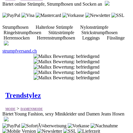
Strumpfhosen Halterlose Strümpfe Nylonstrümpfe
Ringelstrumpfhosen Stützstrümpfe Strickstrumpfhosen
Herrensocken Herrenstrumpfhosen Leggings Füsslinge
strumpfversand.ch
Trendstylez
>
MODE
DAMENMODE
Bietet Young Fashion, sexy Minikleider und Damen Jeans Hosen
Tops & Shirts Clubwear Pullover & Langarmshirt Western
& Pullunder Kleider & Röcke Bademode Jeans & Hosen
GoGo Fashion Jacken & Mäntel uvm.