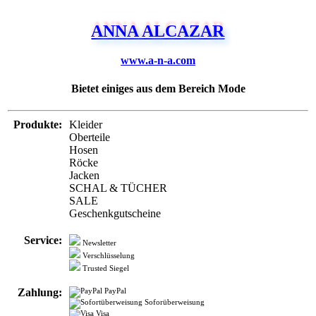
www.a-n-a.com
Bietet einiges aus dem Bereich Mode
Produkte:
Kleider
Oberteile
Hosen
Röcke
Jacken
SCHAL & TÜCHER
SALE
Geschenkgutscheine
Service:
Newsletter
Verschlüsselung
Trusted Siegel
Zahlung:
PayPal
Soforüberweisung
Visa
Rechnung
Vorkasse
Nachnahme