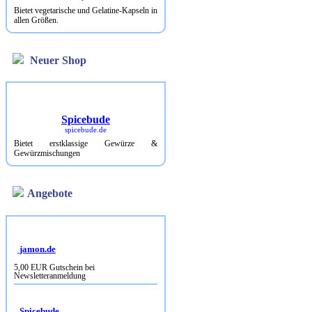
Bietet vegetarische und Gelatine-Kapseln in
allen Größen.
Neuer Shop
Spicebude
spicebude.de
Bietet erstklassige Gewürze &
Gewürzmischungen
Angebote
jamon.de
5,00 EUR Gutschein bei
Newsletteranmeldung
Spicebude
10% Rabatt bei Newsletterbestellung