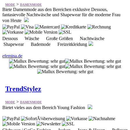
Dessous Wäsche Große Größen Nachtwäsche
Shapewear Bademode Freizeitkleidung
efemina.de
TrendStylez
>
MODE
DAMENMODE
Bietet vieles aus dem Bereich Young Fashion
Clubwear / GoGo Fashion Jacken Jeans & Hosen Pullover
Sexy Kleider & Röcke Sexy Overalls Sexy Tops Shirts
& Blusen Sport- & Bademode High Heels & Schuhe
Mode für Ihn