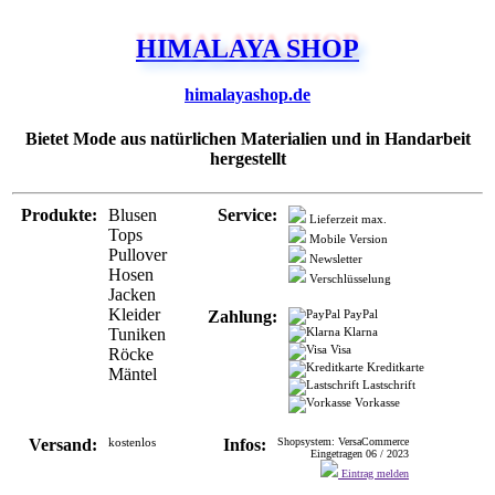
himalayashop.de
Bietet Mode aus natürlichen Materialien und in Handarbeit
hergestellt
Produkte:
Blusen
Service:
Lieferzeit max.
Tops
Mobile Version
Pullover
Newsletter
Hosen
Verschlüsselung
Jacken
Kleider
Zahlung:
PayPal
Tuniken
Klarna
Visa
Röcke
Kreditkarte
Mäntel
Lastschrift
Vorkasse
Versand:
kostenlos
Infos:
Shopsystem: VersaCommerce
Eingetragen 06 / 2023
Eintrag melden
himalayashop.de