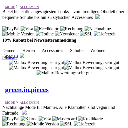
10% Rabatt bei Newsletteranmeldung
Damen Herren Accessoires Schuhe Wohnen
Specials
heine.de
green.in.pieces
>
MODE
ALLGEMEIN
Nachhaltige Mode für Männer. Alle Klamotten sind vegan und
Fairtrade.
Hoodies & Sweater Hosen Jacken Kappen & Mützen
Pullover Schals & Handschuhe T-Shirts & Polos
Underwear