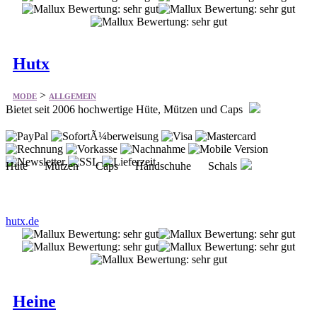
Hutx
>
MODE
ALLGEMEIN
Bietet seit 2006 hochwertige Hüte, Mützen und Caps
Hüte Mützen Caps Handschuhe Schals
hutx.de
Heine
>
MODE
ALLGEMEIN
Bietet bietet die angesagtesten Looks – vom trendigen Oberteil über
bequeme Schuhe bis hin zu stylischen Accessoires