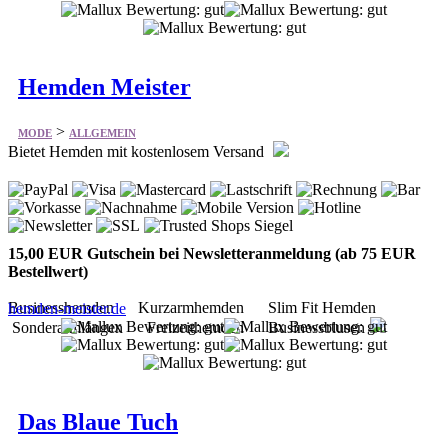
Hemden Meister
>
MODE
ALLGEMEIN
Bietet Hemden mit kostenlosem Versand
15,00 EUR Gutschein bei Newsletteranmeldung (ab 75 EUR
Bestellwert)
Businesshemden Kurzarmhemden Slim Fit Hemden
hemden-meister.de
Sonderarmlängen Freizeithemden Businessblusen
Das Blaue Tuch
>
MODE
ALLGEMEIN
Bietet Stoffe in großer Auswahl und Nähzubehör