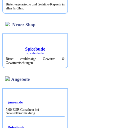
Bietet vegetarische und Gelatine-Kapseln in
allen Größen.
Neuer Shop
Spicebude
spicebude.de
Bietet erstklassige Gewürze &
Gewürzmischungen
Angebote
jamon.de
5,00 EUR Gutschein bei
Newsletteranmeldung
Spicebude
10% Rabatt bei Newsletterbestellung