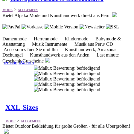
Damenmode Herrenmode Kindermode Babymode &
Ausstattung Musik Instrumente Musik aus Peru/ CD
Accessoires fuer Sie und Ihn Kunsthandwerk, Amazonas
Dschungel Kunsthandwerk aus den Anden Last minute
Geschenk Gutscheine
perushop24.com
XXL-Sizes
>
MODE
ALLGEMEIN
Bietet Outdoor Bekleidung für große Größen - für alle Übergrößen!
Damenbekleidung Herrenbekleidung Outdoor Jacken