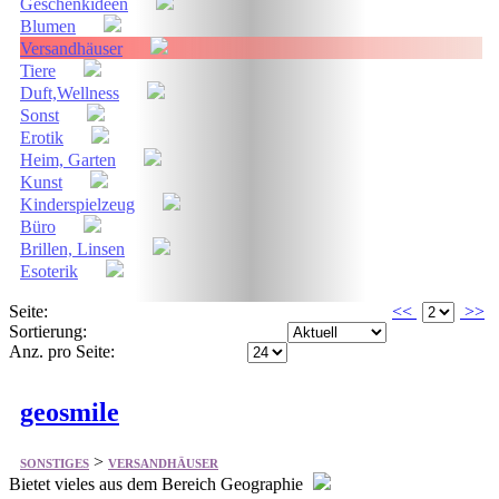
Tiere
Duft,Wellness
Sonst
Erotik
Heim, Garten
Kunst
Kinderspielzeug
Büro
Brillen, Linsen
Esoterik
Seite:
<<
>>
Sortierung:
Anz. pro Seite:
geosmile
>
SONSTIGES
VERSANDHÄUSER
Bietet vieles aus dem Bereich Geographie