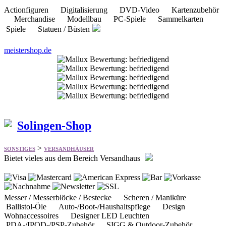
Spiele Statuen / Büsten
meistershop.de
Solingen-Shop
>
SONSTIGES
VERSANDHÄUSER
Bietet vieles aus dem Bereich Versandhaus
Messer / Messerblöcke / Bestecke Scheren / Maniküre
Ballistol-Öle Auto-/Boot-/Haushaltspflege Design
Wohnaccessoires Designer LED Leuchten
PDA-/IPOD-/PSP-Zubehör SIGG & Outdoor-Zubehör
Bogen
solingen-shop.de