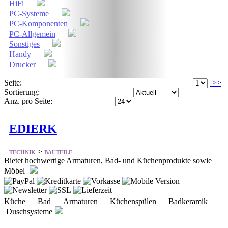
HiFi
PC-Systeme
PC-Komponenten
PC-Allgemein
Sonstiges
Handy
Drucker
Seite:
>>
Sortierung:
Anz. pro Seite:
EDIERK
>
TECHNIK
BAUTEILE
Bietet hochwertige Armaturen, Bad- und Küchenprodukte sowie
Möbel
Küche Bad Armaturen Küchenspülen Badkeramik
Duschsysteme