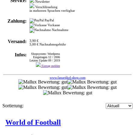
Vorkasse
Nachnahme
Versand:
3,90 €
5,00 € Nachnahmegebühr
Infos:
Shopsystem: Wordpress
Eingetragen 12 / 2006
Letztes Update 09 / 2019
Eintrag melden
www.fanartikel-shop.com
Sortierung:
World of Football
>
SPORT, HOBBY
FANARTIKEL
Bekleidung für Fußballfans