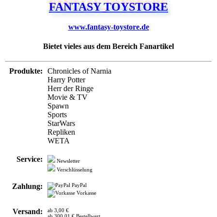
FANTASY TOYSTORE
www.fantasy-toystore.de
Bietet vieles aus dem Bereich Fanartikel
Produkte:
Chronicles of Narnia
Harry Potter
Herr der Ringe
Movie & TV
Spawn
Sports
StarWars
Repliken
WETA
Service:
Newsletter
Verschlüsselung
Zahlung:
PayPal
Vorkasse
Versand:
ab 3,00 €
ab 300,01 € Bestellwert