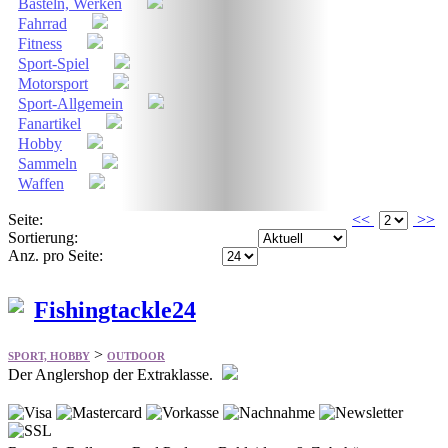
Sport-Spiel
Motorsport
Sport-Allgemein
Fanartikel
Hobby
Sammeln
Waffen
Seite:
<<
>>
Sortierung:
Anz. pro Seite:
Fishingtackle24
>
SPORT, HOBBY
OUTDOOR
Der Anglershop der Extraklasse.
Ruten & Rollen Rod Pods Bekleidung & Zubehör
Bissanzeiger Boote & Zubehör Zelte & Zubehör Bücher
& Videos Chairs & Bedchairs Drop Shot Echolot