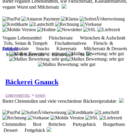
Bietet veganen Lebensmitteln, wie Fleischersatz, Käsealternativen,
vegane Wurst und Milchersatz
Vegane Lebensmittel Fleischersatz Würstchen & Aufschnitt
Tofu, Seitan & Tempeh Fischalternativen Fleisch- &
ganio.de
Feinkostsalate Snacks Käseersatz Milchersatz & Desserts
Milch- & Käseersatz Backwaren Sc
Bäckerei Gnauck
>
LEBENSMITTEL
ESSEN
Bietet Christstollen und viele verschiedene Bäckereiprodukte
Christstollen Brot Brötchen Partygebäck Burgerbuns
Dessert Fettgebäck