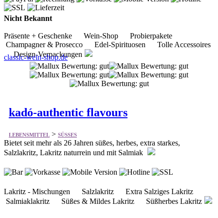
Nicht Bekannt
Präsente + Geschenke Wein-Shop Probierpakete
Champagner & Prosecco Edel-Spirituosen Tolle Accessoires
Design-Verpackungen
classic-wein-shop.de
kadó-authentic flavours
>
LEBENSMITTEL
SÜSSES
Bietet seit mehr als 26 Jahren süßes, herbes, extra starkes,
Salzlakritz, Lakritz naturrein und mit Salmiak
Lakritz - Mischungen Salzlakritz Extra Salziges Lakritz
Salmiaklakritz Süßes & Mildes Lakritz Süßherbes Lakritz