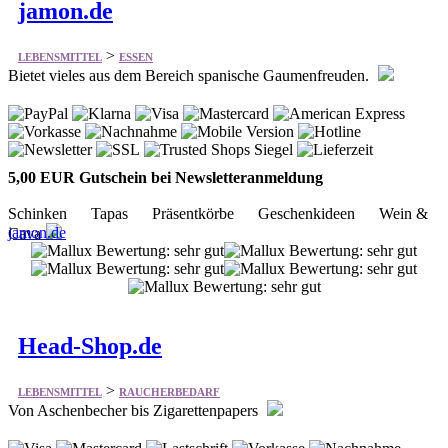
jamon.de
>
LEBENSMITTEL
ESSEN
Bietet vieles aus dem Bereich spanische Gaumenfreuden.
5,00 EUR Gutschein bei Newsletteranmeldung
Schinken Tapas Präsentkörbe Geschenkideen Wein &
jamon.de
Cava
Head-Shop.de
>
LEBENSMITTEL
RAUCHERBEDARF
Von Aschenbecher bis Zigarettenpapers