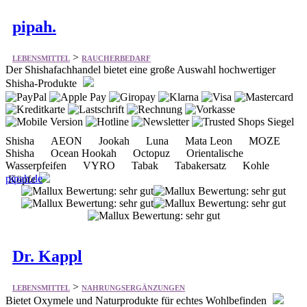
pipah.
>
LEBENSMITTEL
RAUCHERBEDARF
Der Shishafachhandel bietet eine große Auswahl hochwertiger
Shisha-Produkte
Shisha AEON Jookah Luna Mata Leon MOZE
Shisha Ocean Hookah Octopuz Orientalische
Wasserpfeifen VYRO Tabak Tabakersatz Kohle
pipah.de
Köpfe
Dr. Kappl
>
LEBENSMITTEL
NAHRUNGSERGÄNZUNGEN
Bietet Oxymele und Naturprodukte für echtes Wohlbefinden