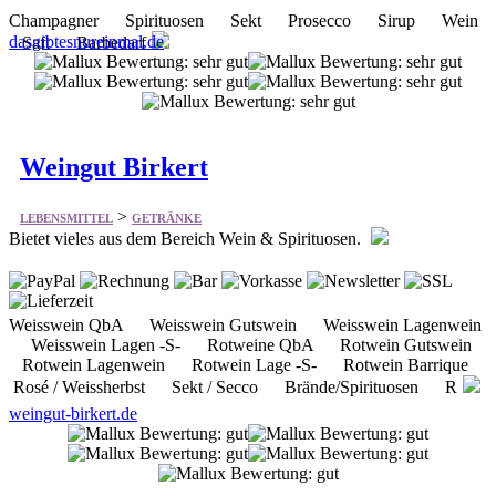
Champagner Spirituosen Sekt Prosecco Sirup Wein
dasgibtesnureinmal.de
Saft Barbedarf
Weingut Birkert
>
LEBENSMITTEL
GETRÄNKE
Bietet vieles aus dem Bereich Wein & Spirituosen.
Weisswein QbA Weisswein Gutswein Weisswein Lagenwein
Weisswein Lagen -S- Rotweine QbA Rotwein Gutswein
Rotwein Lagenwein Rotwein Lage -S- Rotwein Barrique
Rosé / Weissherbst Sekt / Secco Brände/Spirituosen R
weingut-birkert.de