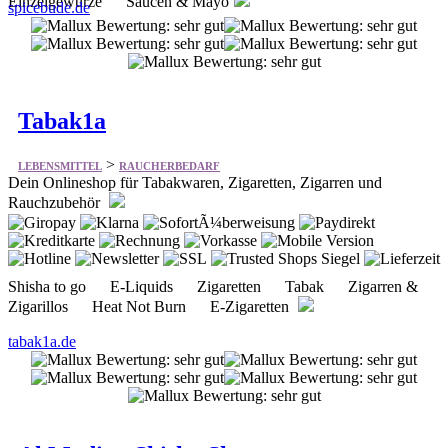
Einzelgewürze Saucen & Mayo
spicebude.de
Tabak1a
>
LEBENSMITTEL
RAUCHERBEDARF
Dein Onlineshop für Tabakwaren, Zigaretten, Zigarren und
Rauchzubehör
Shisha to go E-Liquids Zigaretten Tabak Zigarren &
Zigarillos Heat Not Burn E-Zigaretten
tabak1a.de