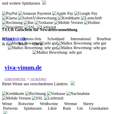
und weitere Spirituosen
5 EUR Gutschein für Newsletteranmeldung
deliawhisky.de
Whisky Aktions-Sets Schottland International Bourbon
& Rye Rum Gin
viva-vinum.de
>
LEBENSMITTEL
GETRÄNKE
Bietet Weine aus verschiedenen Ländern.
Weine Rotweine Weißweine Wermut Sherry
Portwein Spirituosen Likör Rum Gin Grusskarten